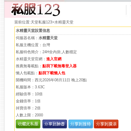
當前位置:
天堂私服123
>水精靈天堂
水精靈天堂設置信息
伺服器名稱：
水精靈天堂
私服主機位置：台灣
私服特色簡介：24H全內掛,人數穩定
水精靈天堂官網：
進入官網
推薦無毒載點：
點我下載無毒登入器
懶人包載點：
點我下載懶人包
開機時間：西元2026年08月11日 晚上20點
私服版本：3.63C
經驗倍率：10倍
金錢倍率：1倍
掉寶倍率：2倍
人數上限：2000