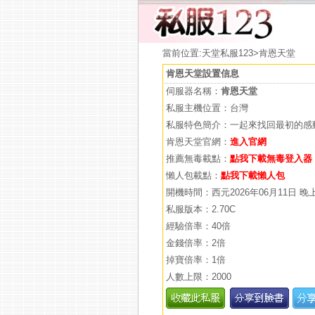
當前位置:
天堂私服123
>肯恩天堂
肯恩天堂設置信息
伺服器名稱：
肯恩天堂
私服主機位置：台灣
私服特色簡介：一起來找回最初的感動
肯恩天堂官網：
進入官網
推薦無毒載點：
點我下載無毒登入器
懶人包載點：
點我下載懶人包
開機時間：西元2026年06月11日 晚
私服版本：2.70C
經驗倍率：40倍
金錢倍率：2倍
掉寶倍率：1倍
人數上限：2000