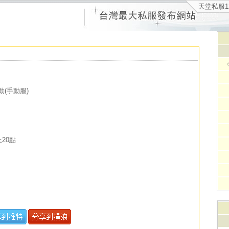
天堂私服1
(手動服)
上20點