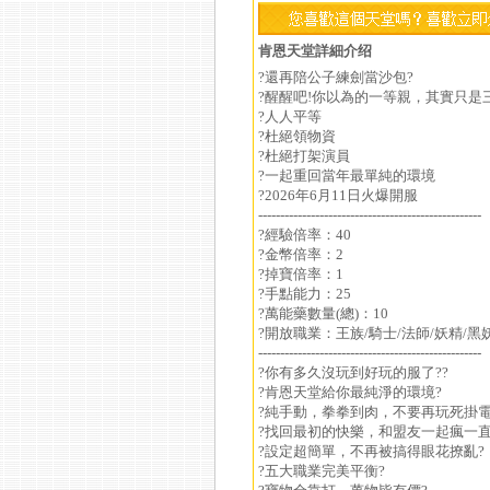
肯恩天堂詳細介绍
?還再陪公子練劍當沙包?
?醒醒吧!你以為的一等親，其實只是
?人人平等
?杜絕領物資
?杜絕打架演員
?一起重回當年最單純的環境
?2026年6月11日火爆開服
---------------------------------------------------
?經驗倍率：40
?金幣倍率：2
?掉寶倍率：1
?手點能力：25
?萬能藥數量(總)：10
?開放職業：王族/騎士/法師/妖精/黑
---------------------------------------------------
?你有多久沒玩到好玩的服了??
?肯恩天堂給你最純淨的環境?
?純手動，拳拳到肉，不要再玩死掛電
?找回最初的快樂，和盟友一起瘋一直
?設定超簡單，不再被搞得眼花撩亂?
?五大職業完美平衡?